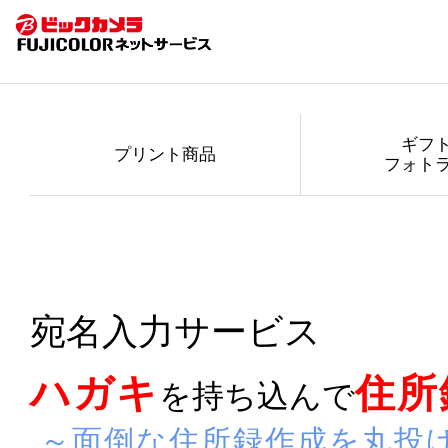
ギフ
プリント商品
フォト
宛名入力サービス
ハガキ
住所
を持ち込んで
 ～面倒な住所録作成を丸投